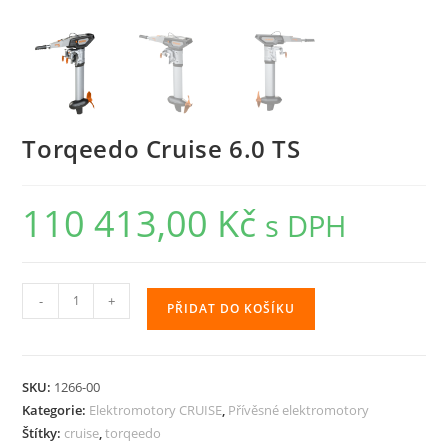
Torqeedo Cruise 6.0 TS
110 413,00
Kč
s DPH
Torqeedo
-
+
PŘIDAT DO KOŠÍKU
Cruise
6.0
TS
SKU:
1266-00
množství
Kategorie:
Elektromotory CRUISE
,
Přívěsné elektromotory
Štítky:
cruise
,
torqeedo