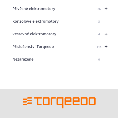
+
Přívěsné elektromotory
26
Konzolové elektromotory
3
+
Vestavné elektromotory
4
+
Příslušenství Torqeedo
114
Nezařazené
0