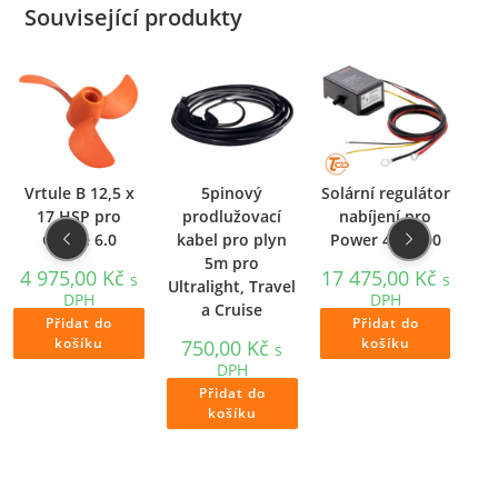
Související produkty
Vrtule B 12,5 x
5pinový
Solární regulátor
B
17 HSP pro
prodlužovací
nabíjení pro
Cruise 6.0
kabel pro plyn
Power 48-5000
13
5m pro
4 975,00
Kč
17 475,00
Kč
s
s
Ultralight, Travel
DPH
DPH
a Cruise
Přidat do
Přidat do
košíku
košíku
750,00
Kč
s
DPH
Přidat do
košíku