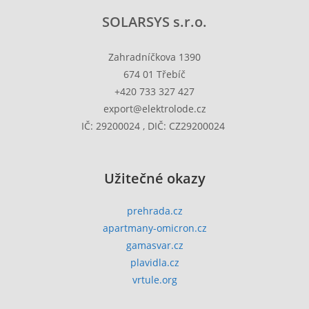
SOLARSYS s.r.o.
Zahradníčkova 1390
674 01 Třebíč
+420 733 327 427
export@elektrolode.cz
IČ: 29200024 , DIČ: CZ29200024
Užitečné okazy
prehrada.cz
apartmany-omicron.cz
gamasvar.cz
plavidla.cz
vrtule.org