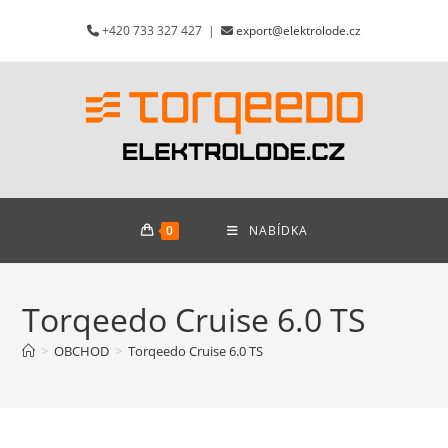
Přejít
+420 733 327 427 |
export@elektrolode.cz
k
obsahu
0
NABÍDKA
Torqeedo Cruise 6.0 TS
>
OBCHOD
>
Torqeedo Cruise 6.0 TS