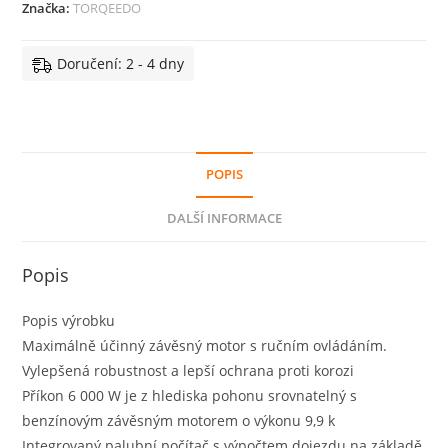
Značka:
TORQEEDO
Doručení: 2 - 4 dny
POPIS
DALŠÍ INFORMACE
Popis
Popis výrobku
Maximálně účinný závěsný motor s ručním ovládáním.
Vylepšená robustnost a lepší ochrana proti korozi
Příkon 6 000 W je z hlediska pohonu srovnatelný s
benzínovým závěsným motorem o výkonu 9,9 k
Integrovaný palubní počítač s výpočtem dojezdu na základě