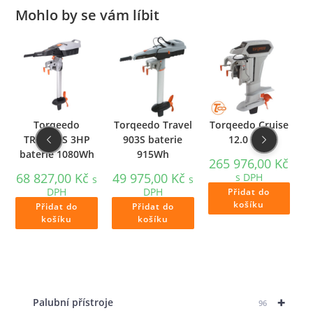
Mohlo by se vám líbit
e
Torqeedo
Torqeedo Travel
Torqeedo Cruise
V
TRAVEL S 3HP
903S baterie
12.0 RXL
baterie 1080Wh
915Wh
č
265 976,00
Kč
68 827,00
Kč
49 975,00
Kč
s DPH
s
s
DPH
DPH
Přidat do
košíku
Přidat do
Přidat do
košíku
košíku
+
Palubní přístroje
96