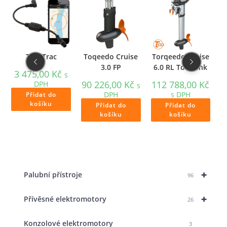
TorqTrac
Toqeedo Cruise
Torqeedo Cruise
3.0 FP
6.0 RL TorqLink
T
3 475,00
Kč
s
90 226,00
Kč
112 788,00
Kč
DPH
s
9
DPH
s DPH
Přidat do
s
košíku
Přidat do
Přidat do
košíku
košíku
+
Palubní přístroje
96
+
Přívěsné elektromotory
26
Konzolové elektromotory
3