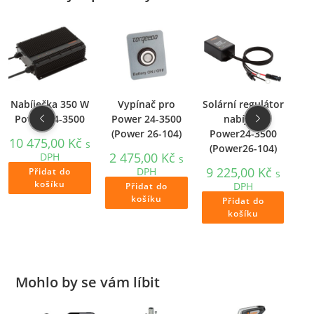
Nabíječka 350 W
Vypínač pro
Solární regulátor
Ry
Power 24-3500
Power 24-3500
nabíjení
(Power 26-104)
Power24-3500
P
10 475,00
Kč
s
(Power26-104)
(
2 475,00
Kč
DPH
s
9 225,00
Kč
47
DPH
Přidat do
s
košíku
DPH
Přidat do
košíku
Přidat do
košíku
Mohlo by se vám líbit