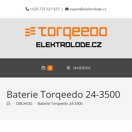
Přejít
+420 733 327 427 |
export@elektrolode.cz
k
obsahu
0
NABÍDKA
Baterie Torqeedo 24-3500
>
OBCHOD
>
Baterie Torqeedo 24-3500