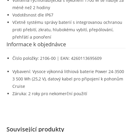
Volitelná rychlonabíječka s výkonem 1700 W se nabije za
méně než 2 hodiny
Vodotěsnost dle IP67
Včetně systému správy baterií s integrovanou ochranou
proti přebití, zkratu, hlubokému vybití, přepólování,
přehřátí a ponoření
Informace k objednávce
Číslo položky: 2106-00 | EAN: 4260113695609
Vybavení: Vysoce výkonná lithiová baterie Power 24-3500
3 500 Wh (25,2 V), datový kabel pro připojení k pohonům
Cruise
Záruka: 2 roky pro nekomerční použití
Související produkty