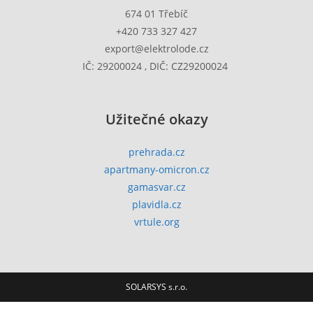
674 01 Třebíč
+420 733 327 427
export@elektrolode.cz
IČ: 29200024 , DIČ: CZ29200024
Užitečné okazy
prehrada.cz
apartmany-omicron.cz
gamasvar.cz
plavidla.cz
vrtule.org
SOLARSYS s.r.o.