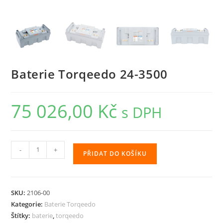
Baterie Torqeedo 24-3500
75 026,00
Kč
s DPH
Baterie
-
+
PŘIDAT DO KOŠÍKU
Torqeedo
24-
3500
SKU:
2106-00
množství
Kategorie:
Baterie Torqeedo
Štítky:
baterie
,
torqeedo