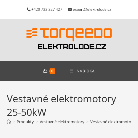
Přejít
+420 733 327 427 |
export@elektrolode.cz
k
obsahu
0
NABÍDKA
Vestavné elektromotory
25-50kW
>
Produkty
>
Vestavné elektromotory
>
Vestavné elektromotory 