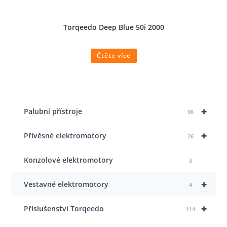
Torqeedo Deep Blue 50i 2000
Čtěte více
+
Palubní přístroje
96
+
Přívěsné elektromotory
26
Konzolové elektromotory
3
+
Vestavné elektromotory
4
+
Příslušenství Torqeedo
114