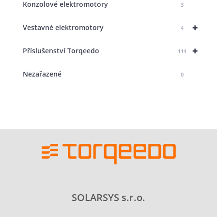
Konzolové elektromotory
3
+
Vestavné elektromotory
4
+
Příslušenství Torqeedo
114
Nezařazené
0
SOLARSYS s.r.o.