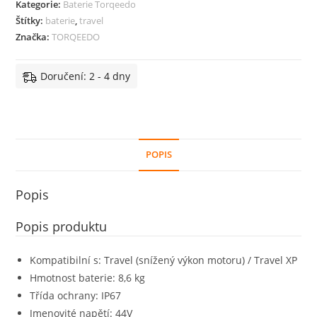
Kategorie:
Baterie Torqeedo
množství
Štítky:
baterie
,
travel
Značka:
TORQEEDO
Doručení: 2 - 4 dny
POPIS
Popis
Popis produktu
Kompatibilní s: Travel (snížený výkon motoru) / Travel XP
Hmotnost baterie: 8,6 kg
Třída ochrany: IP67
Jmenovité napětí: 44V