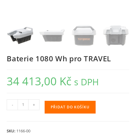
Baterie 1080 Wh pro TRAVEL
34 413,00
Kč
s DPH
Baterie
-
+
PŘIDAT DO KOŠÍKU
1080
Wh
pro
SKU:
1166-00
TRAVEL