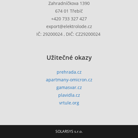
Zahradníčkova 1390
674 01 Třebíč
+420 733 327 427
export@elektrolode.cz
IČ: 29200024 , DIČ: CZ29200024
Užitečné okazy
prehrada.cz
apartmany-omicron.cz
gamasvar.cz
plavidla.cz
vrtule.org
SOLARSYS s.r.o.