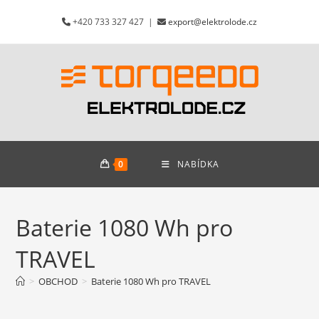
Přejít
+420 733 327 427 |
export@elektrolode.cz
k
obsahu
0
NABÍDKA
Baterie 1080 Wh pro
TRAVEL
>
OBCHOD
>
Baterie 1080 Wh pro TRAVEL