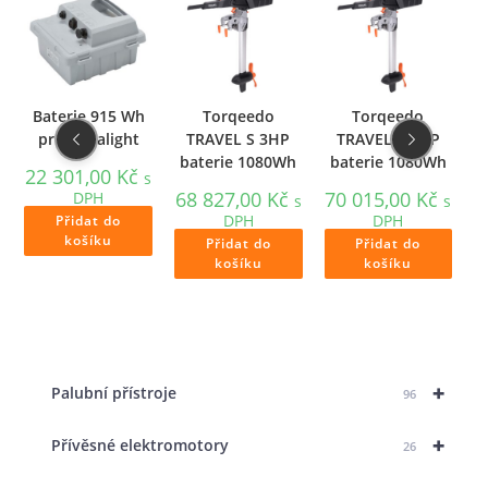
Baterie 915 Wh
Torqeedo
Torqeedo
pro Ultralight
TRAVEL S 3HP
TRAVEL L 3HP
baterie 1080Wh
baterie 1080Wh
22 301,00
Kč
s
s
68 827,00
Kč
70 015,00
Kč
7
DPH
s
s
DPH
DPH
Přidat do
košíku
Přidat do
Přidat do
košíku
košíku
+
Palubní přístroje
96
+
Přívěsné elektromotory
26