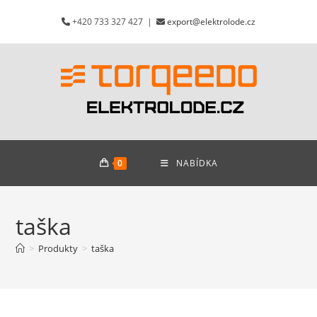
Přejít
+420 733 327 427 |
export@elektrolode.cz
k
obsahu
0
NABÍDKA
taška
>
Produkty
>
taška