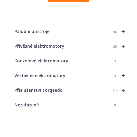
+
Palubní přístroje
96
+
Přívěsné elektromotory
26
Konzolové elektromotory
3
+
Vestavné elektromotory
4
+
Příslušenství Torqeedo
114
Nezařazené
0