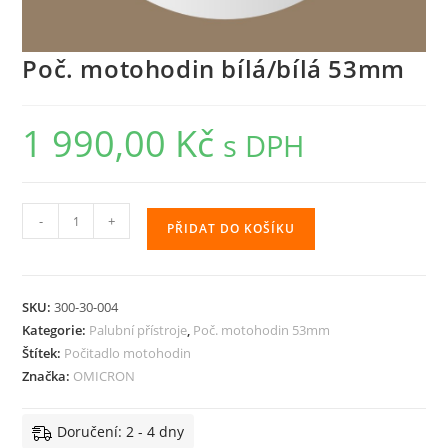
Poč. motohodin bílá/bílá 53mm
1 990,00
Kč
s DPH
Poč.
-
+
PŘIDAT DO KOŠÍKU
motohodin
bílá/bílá
53mm
SKU:
300-30-004
množství
Kategorie:
Palubní přístroje
,
Poč. motohodin 53mm
Štítek:
Počitadlo motohodin
Značka:
OMICRON
Doručení: 2 - 4 dny