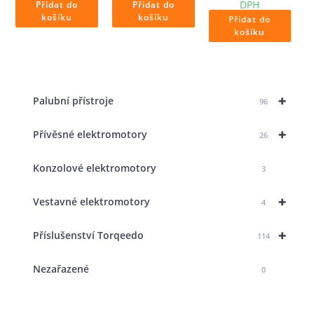
DPH
Přidat do
Přidat do
košíku
košíku
Přidat do
košíku
+
Palubní přístroje
96
+
Přívěsné elektromotory
26
Konzolové elektromotory
3
+
Vestavné elektromotory
4
+
Příslušenství Torqeedo
114
Nezařazené
0