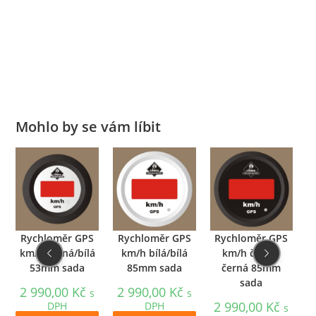
Mohlo by se vám líbit
Rychloměr GPS
Rychloměr GPS
Rychloměr GPS
km/h černá/bílá
km/h bílá/bílá
km/h černá/
k
53mm sada
85mm sada
černá 85mm
sada
2 990,00
Kč
2 990,00
Kč
s
s
2 990,00
Kč
DPH
DPH
s