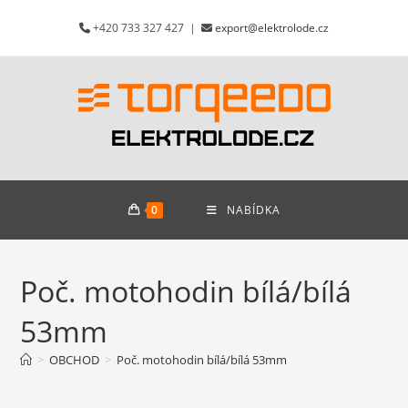
Přejít
+420 733 327 427 |
export@elektrolode.cz
k
obsahu
0
NABÍDKA
Poč. motohodin bílá/bílá
53mm
>
OBCHOD
>
Poč. motohodin bílá/bílá 53mm