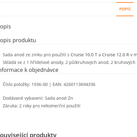
POPIS
opis
opis produktu
Sada anod ze zinku pro použití s
​​Cruise 10.0 T
a
Cruise 12.0 R
v m
Skládá se z 1 hřídelové anody, 2 půlkruhových anod, 2 kruhových
nformace k objednávce
Číslo položky: 1936-00 | EAN: 4260113694336
Dodávané vybavení: Sada anod Zn
Záruka: 2 roky pro nekomerční použití
ouvisející produkty