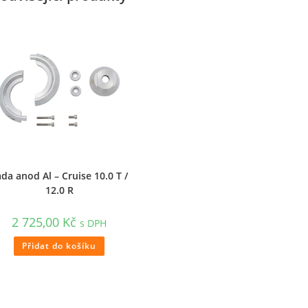
da anod Al – Cruise 10.0 T /
12.0 R
2 725,00
Kč
s DPH
Přidat do košíku