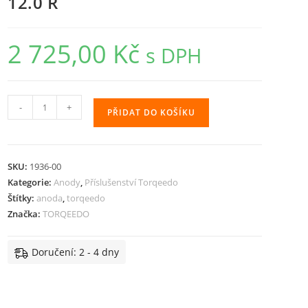
12.0 R
2 725,00
Kč
s DPH
Sada
-
+
PŘIDAT DO KOŠÍKU
anod
Zn
-
SKU:
1936-00
Cruise
Kategorie:
Anody
,
Příslušenství Torqeedo
10.0
Štítky:
anoda
,
torqeedo
T
Značka:
TORQEEDO
/
12.0
Doručení: 2 - 4 dny
R
množství