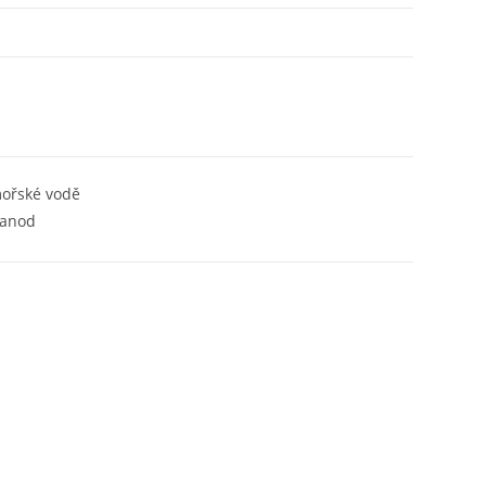
ořské vodě
 anod