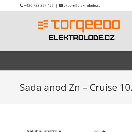
Přejít
+420 733 327 427 |
export@elektrolode.cz
k
obsahu
Sada anod Zn – Cruise 10.
+
Palubní přístroje
96