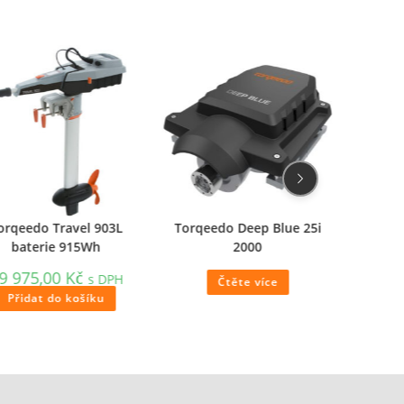
orqeedo Travel 903L
Torqeedo Deep Blue 25i
Torqee
baterie 915Wh
2000
v
9 975,00
Kč
89 
s DPH
Čtěte více
Přidat do košíku
Př