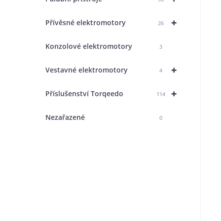
+
Přívěsné elektromotory
26
Konzolové elektromotory
3
+
Vestavné elektromotory
4
+
Příslušenství Torqeedo
114
Nezařazené
0