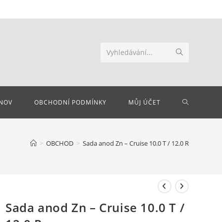
Odeslat
Vyhledávání...
hledání
PŘEPNOU
NOV
OBCHODNÍ PODMÍNKY
MŮJ ÚČET
VYHLEDÁV
>
OBCHOD
>
Sada anod Zn – Cruise 10.0 T / 12.0 R
NA
WEBU
Sada anod Zn – Cruise 10.0 T /