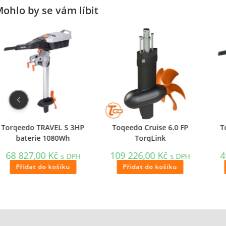
ohlo by se vám líbit
Torqeedo TRAVEL S 3HP
Toqeedo Cruise 6.0 FP
T
baterie 1080Wh
TorqLink
68 827,00
Kč
109 226,00
Kč
4
s DPH
s DPH
Přidat do košíku
Přidat do košíku