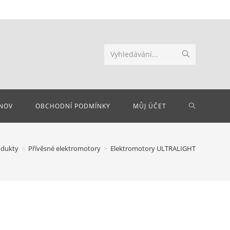
Odeslat
Vyhledávání...
hledání
PŘEPNOU
NOV
OBCHODNÍ PODMÍNKY
MŮJ ÚČET
VYHLEDÁV
odukty
>
Přívěsné elektromotory
>
Elektromotory ULTRALIGHT
NA
WEBU