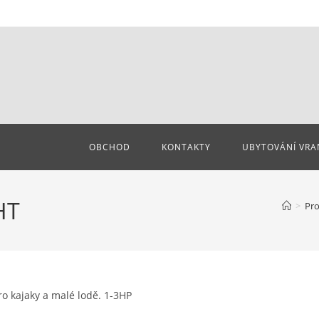
OBCHOD
KONTAKTY
UBYTOVÁNÍ VRA
HT
>
Pr
ro kajaky a malé lodě. 1-3HP