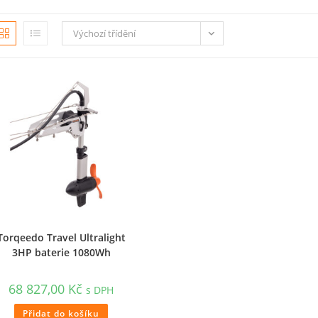
Výchozí třídění
Torqeedo Travel Ultralight
3HP baterie 1080Wh
68 827,00
Kč
s DPH
Přidat do košíku