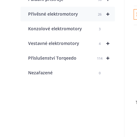
+
Přívěsné elektromotory
26
Konzolové elektromotory
3
+
Vestavné elektromotory
4
+
Příslušenství Torqeedo
114
Nezařazené
0