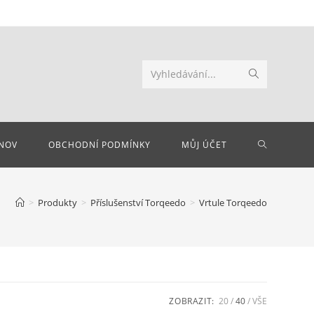
Odeslat
Vyhledávání...
hledání
PŘEPNOU
NOV
OBCHODNÍ PODMÍNKY
MŮJ ÚČET
VYHLEDÁV
>
Produkty
>
Příslušenství Torqeedo
>
Vrtule Torqeedo
NA
WEBU
ZOBRAZIT:
20
40
VŠE