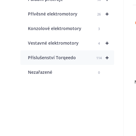
+
Přívěsné elektromotory
26
Konzolové elektromotory
3
+
Vestavné elektromotory
4
+
Příslušenství Torqeedo
114
Nezařazené
0