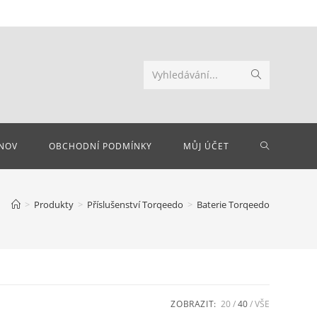
Odeslat
Vyhledávání...
hledání
PŘEPNOU
NOV
OBCHODNÍ PODMÍNKY
MŮJ ÚČET
VYHLEDÁV
>
Produkty
>
Příslušenství Torqeedo
>
Baterie Torqeedo
NA
WEBU
ZOBRAZIT:
20
40
VŠE