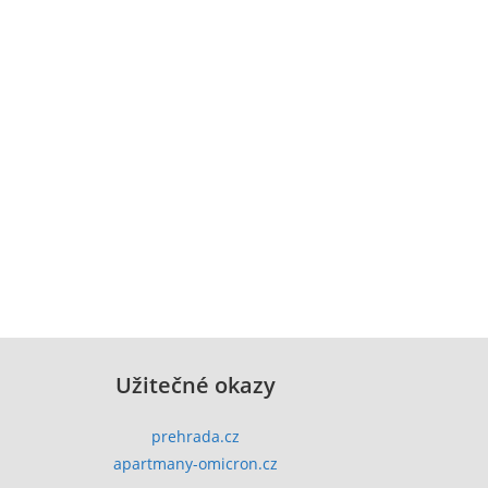
Užitečné okazy
prehrada.cz
apartmany-omicron.cz