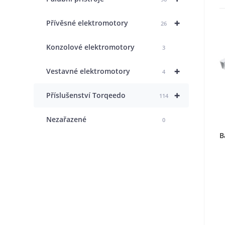
+
Přívěsné elektromotory
26
Konzolové elektromotory
3
+
Vestavné elektromotory
4
+
Příslušenství Torqeedo
114
Nezařazené
0
B