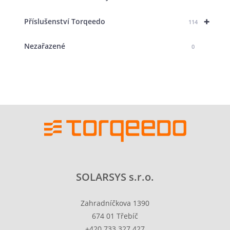
+
Příslušenství Torqeedo
114
Nezařazené
0
SOLARSYS s.r.o.
Zahradníčkova 1390
674 01 Třebíč
+420 733 327 427