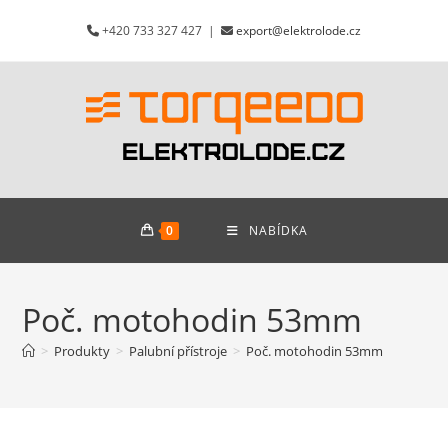
Přejít
+420 733 327 427 |
export@elektrolode.cz
k
obsahu
0
NABÍDKA
Poč. motohodin 53mm
>
Produkty
>
Palubní přístroje
>
Poč. motohodin 53mm