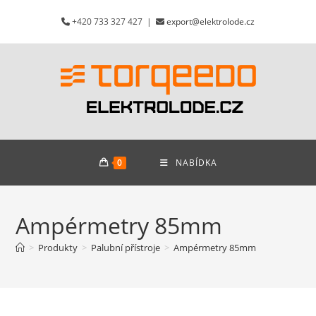
Přejít
+420 733 327 427 |
export@elektrolode.cz
k
obsahu
0
NABÍDKA
Ampérmetry 85mm
>
Produkty
>
Palubní přístroje
>
Ampérmetry 85mm