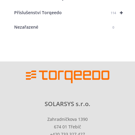
+
Příslušenství Torqeedo
114
Nezařazené
0
SOLARSYS s.r.o.
Zahradníčkova 1390
674 01 Třebíč
+420 733 327 427