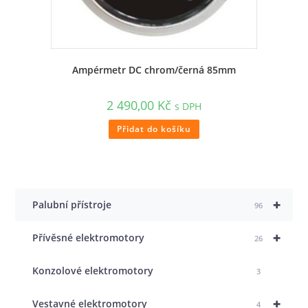
Ampérmetr DC chrom/černá 85mm
2 490,00
Kč
s DPH
Přidat do košíku
+
Palubní přístroje
96
+
Přívěsné elektromotory
26
Konzolové elektromotory
3
+
Vestavné elektromotory
4