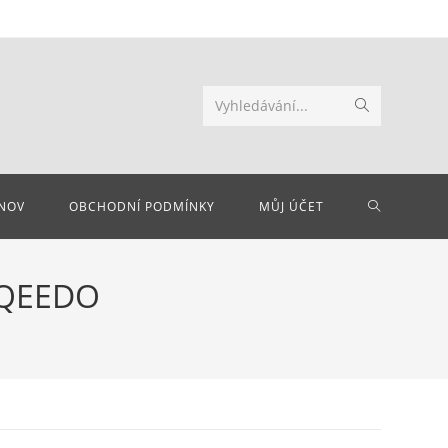
Odeslat
Vyhledávání...
hledání
PŘEPNOU
NOV
OBCHODNÍ PODMÍNKY
MŮJ ÚČET
VYHLEDÁV
RQEEDO
NA
WEBU