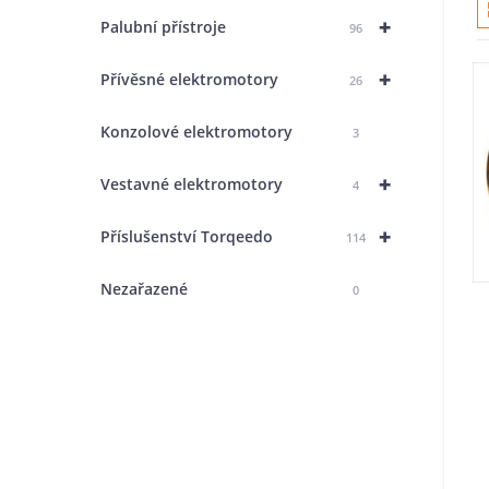
+
Palubní přístroje
96
+
Přívěsné elektromotory
26
Konzolové elektromotory
3
+
Vestavné elektromotory
4
+
Příslušenství Torqeedo
114
Nezařazené
0