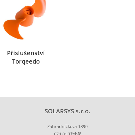
Příslušenství
Torqeedo
SOLARSYS s.r.o.
Zahradníčkova 1390
674 01 Třebíč