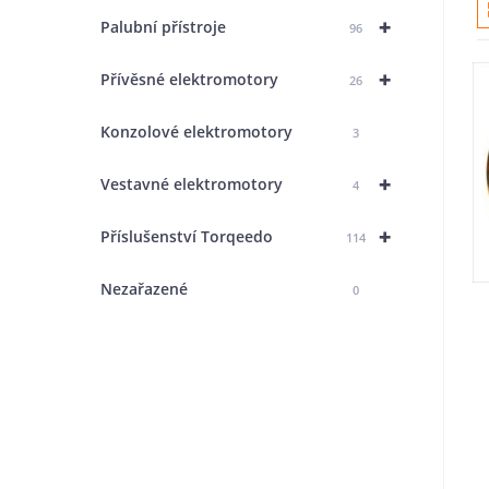
+
Palubní přístroje
96
+
Přívěsné elektromotory
26
Konzolové elektromotory
3
+
Vestavné elektromotory
4
+
Příslušenství Torqeedo
114
Nezařazené
0