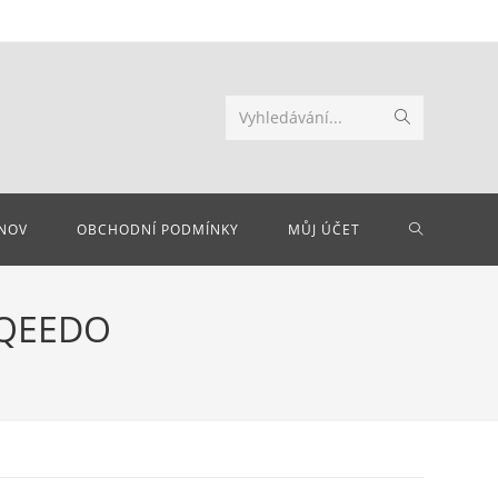
Odeslat
Vyhledávání...
hledání
PŘEPNOU
NOV
OBCHODNÍ PODMÍNKY
MŮJ ÚČET
VYHLEDÁV
RQEEDO
NA
WEBU