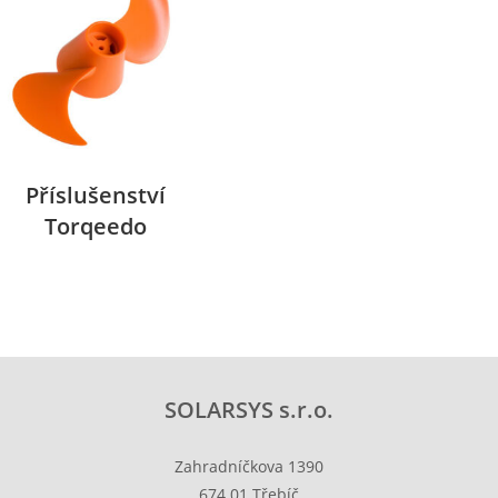
Příslušenství
Torqeedo
SOLARSYS s.r.o.
Zahradníčkova 1390
674 01 Třebíč