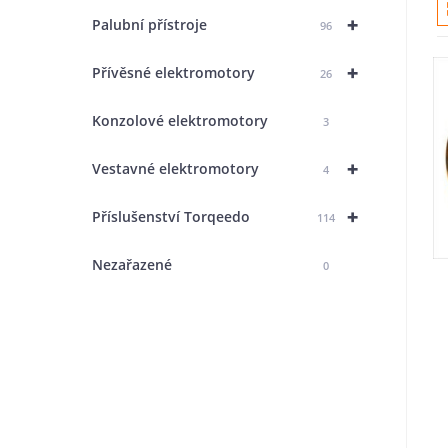
+
Palubní přístroje
96
+
Přívěsné elektromotory
26
Konzolové elektromotory
3
+
Vestavné elektromotory
4
+
Příslušenství Torqeedo
114
Nezařazené
0