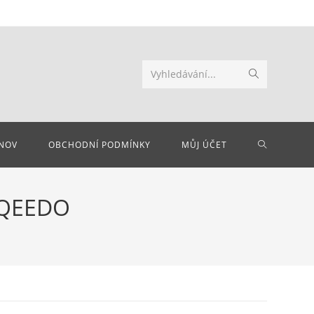
Odeslat
Vyhledávání...
hledání
PŘEPNOU
NOV
OBCHODNÍ PODMÍNKY
MŮJ ÚČET
VYHLEDÁV
RQEEDO
NA
WEBU