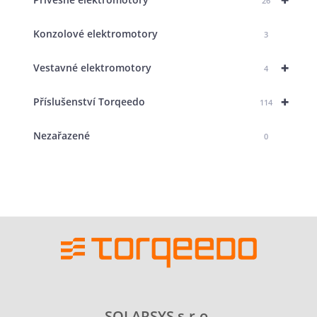
26
Konzolové elektromotory
3
+
Vestavné elektromotory
4
+
Příslušenství Torqeedo
114
Nezařazené
0
SOLARSYS s.r.o.