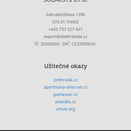
Zahradníčkova 1390
674 01 Třebíč
+420 733 327 427
export@elektrolode.cz
IČ: 29200024 , DIČ: CZ29200024
Užitečné okazy
prehrada.cz
apartmany-omicron.cz
gamasvar.cz
plavidla.cz
vrtule.org