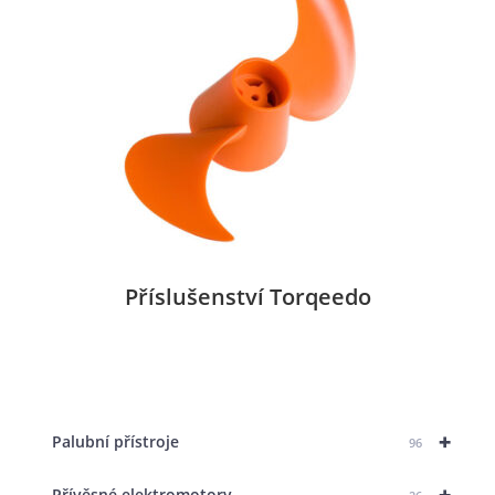
Příslušenství Torqeedo
+
Palubní přístroje
96
+
Přívěsné elektromotory