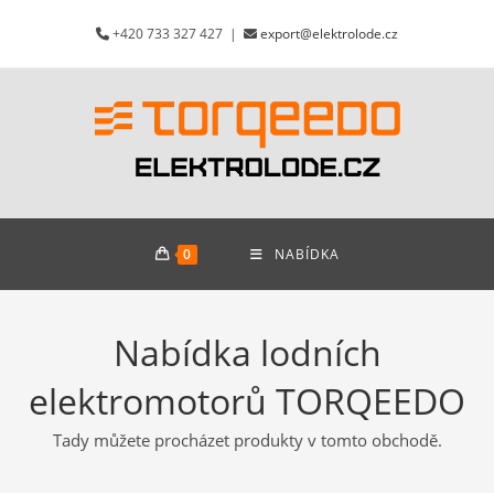
Přejít
+420 733 327 427 |
export@elektrolode.cz
k
obsahu
0
NABÍDKA
Nabídka lodních
elektromotorů TORQEEDO
Tady můžete procházet produkty v tomto obchodě.